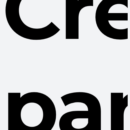
Cr
pa