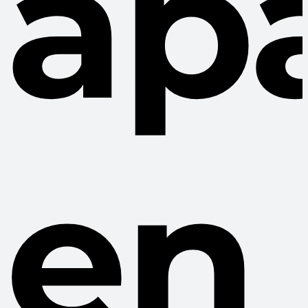
ap
en