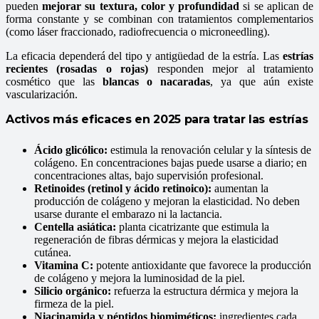
pueden
mejorar su textura, color y profundidad
si se aplican de
forma constante y se combinan con tratamientos complementarios
(como láser fraccionado, radiofrecuencia o microneedling).
La eficacia dependerá del tipo y antigüedad de la estría. Las
estrías
recientes (rosadas o rojas)
responden mejor al tratamiento
cosmético que las
blancas o nacaradas
, ya que aún existe
vascularización.
Activos más eficaces en 2025 para tratar las estrías
Ácido glicólico:
estimula la renovación celular y la síntesis de
colágeno. En concentraciones bajas puede usarse a diario; en
concentraciones altas, bajo supervisión profesional.
Retinoides (retinol y ácido retinoico):
aumentan la
producción de colágeno y mejoran la elasticidad. No deben
usarse durante el embarazo ni la lactancia.
Centella asiática:
planta cicatrizante que estimula la
regeneración de fibras dérmicas y mejora la elasticidad
cutánea.
Vitamina C:
potente antioxidante que favorece la producción
de colágeno y mejora la luminosidad de la piel.
Silicio orgánico:
refuerza la estructura dérmica y mejora la
firmeza de la piel.
Niacinamida y péptidos biomiméticos:
ingredientes cada