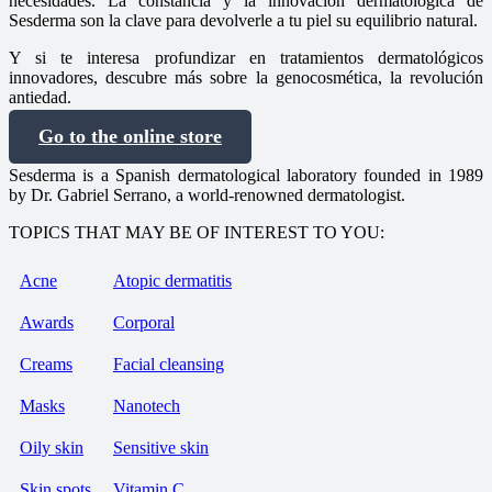
necesidades. La constancia y la innovación dermatológica de
Sesderma son la clave para devolverle a tu piel su equilibrio natural.
Y si te interesa profundizar en tratamientos dermatológicos
innovadores, descubre más sobre la genocosmética, la revolución
antiedad.
Go to the online store
Sesderma is a Spanish dermatological laboratory founded in 1989
by Dr. Gabriel Serrano, a world-renowned dermatologist.
TOPICS THAT MAY BE OF INTEREST TO YOU:
Acne
Atopic dermatitis
Awards
Corporal
Creams
Facial cleansing
Masks
Nanotech
Oily skin
Sensitive skin
Skin spots
Vitamin C