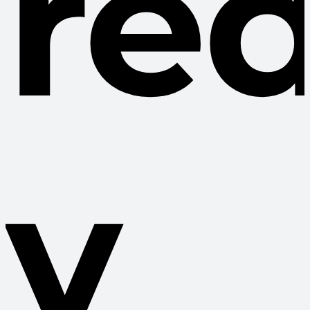
red
y