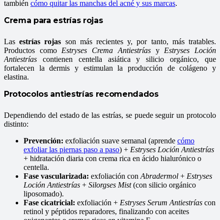
también
cómo quitar las manchas del acné y sus marcas
.
Crema para estrías rojas
Las
estrías rojas
son más recientes y, por tanto, más tratables.
Productos como
Estryses Crema Antiestrías
y
Estryses Loción
Antiestrías
contienen centella asiática y silicio orgánico, que
fortalecen la dermis y estimulan la producción de colágeno y
elastina.
Protocolos antiestrías recomendados
Dependiendo del estado de las estrías, se puede seguir un protocolo
distinto:
Prevención:
exfoliación suave semanal (aprende
cómo
exfoliar las piernas paso a paso
) +
Estryses Loción Antiestrías
+ hidratación diaria con crema rica en ácido hialurónico o
centella.
Fase vascularizada:
exfoliación con
Abradermol
+
Estryses
Loción Antiestrías
+
Silorgses Mist
(con silicio orgánico
liposomado).
Fase cicatricial:
exfoliación +
Estryses Serum Antiestrías
con
retinol y péptidos reparadores, finalizando con aceites