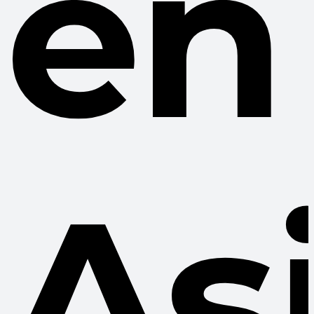
en
As