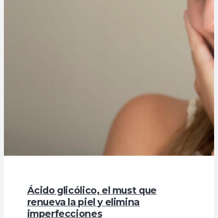
Ácido glicólico, el must que
renueva la piel y elimina
imperfecciones