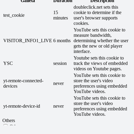
Galleta
Duración
Descripción
doubleclick.net sets this
15
cookie to determine if the
test_cookie
minutes
user's browser supports
cookies.
YouTube sets this cookie to
measure bandwidth,
VISITOR_INFO1_LIVE
6 months
determining whether the user
gets the new or old player
interface.
Youtube sets this cookie to
YSC
session
track the views of embedded
videos on Youtube pages.
YouTube sets this cookie to
yt-remote-connected-
store the user's video
never
devices
preferences using embedded
YouTube videos.
YouTube sets this cookie to
store the user's video
yt-remote-device-id
never
preferences using embedded
YouTube videos.
Others
Others
Other uncategorized cookies are those that are being analyzed and