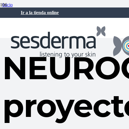
Inicio
Sesderma Noticias
Ir a la tienda online
NEUROCOSMETICS, el proyecto con el que Sesderma y AINIA invest
28 May a las 11:18 am
NEUROC
proyect