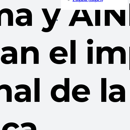
a y AIN
gan el i
al de la
ica