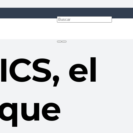
S, el
 que