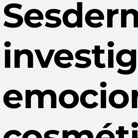
Sesderm
investi
emocion
cosmét