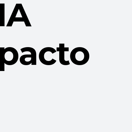
IA
mpacto