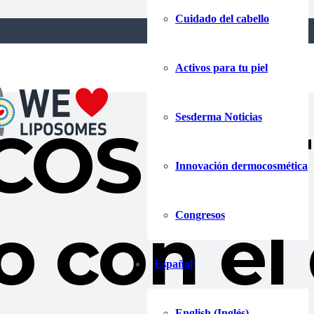
Cuidado del cabello
igan el impacto emocional de la cosmética
Activos para tu piel
Sesderma Noticias
OSMETIC
Innovación dermocosmética
Congresos
o con el
Español
English
(
Inglés
)