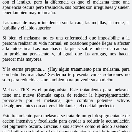
con el lentigo, pero la diferencia es que el melasma tiene una
apariencia oscura pero traslucida, sus bordes son irregulares y suelen
tener también mayor tamaño.
Las zonas de mayor incidencia son la cara, las mejillas, la frente, la
barbilla y el labio superior.
Si bien el melasma no es una enfermedad que imposibilite a la
persona realizar su vida normal, en ocasiones puede llegar a afectar
a la autoestima. Las manchas en la piel y sobre todo en la cara son
un problema persistente y, al igual que las arrugas, nos hacen
parecer más mayores.
Y la eterna pregunta… ¿Hay algún tratamiento para melasma, para
combatir las manchas? Sesderma te presenta varias soluciones no
solo para reducirlas, sino también para prevenir su aparición.
Melases TRX es el protagonista. Este tratamiento para melasma
tiene una nueva fórmula capaz de reducir la hiperpigmentación
provocada por el melasma, que combina potentes activos
despigmentantes con activos hidratantes, el cocktail perfecto.
Este tratamiento para melasma se trata de un gel despigmentante de
acción intensiva y focalizada para ayudar a reducir la acumulación
del pigmento oscuro. Gracias a sus activos como el ácido azelaico,
el 4-butil-resorcinol y a la alta concentración de ácido tranexámico