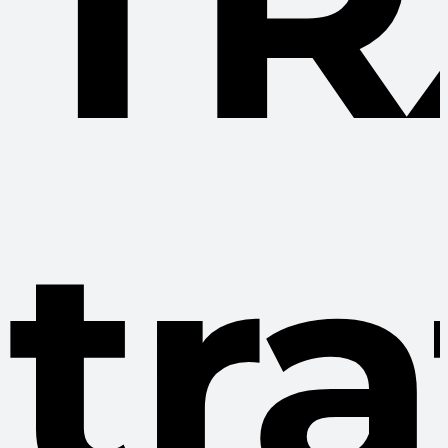
TR
tr