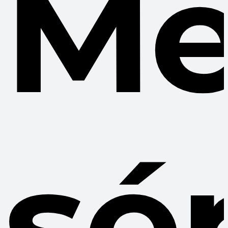
Me
sé