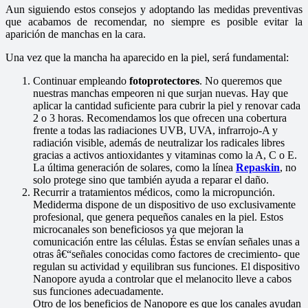
Aun siguiendo estos consejos y adoptando las medidas preventivas
que acabamos de recomendar, no siempre es posible evitar la
aparición de manchas en la cara.
Una vez que la mancha ha aparecido en la piel, será fundamental:
Continuar empleando
fotoprotectores
. No queremos que
nuestras manchas empeoren ni que surjan nuevas. Hay que
aplicar la cantidad suficiente para cubrir la piel y renovar cada
2 o 3 horas. Recomendamos los que ofrecen una cobertura
frente a todas las radiaciones UVB, UVA, infrarrojo-A y
radiación visible, además de neutralizar los radicales libres
gracias a activos antioxidantes y vitaminas como la A, C o E.
La última generación de solares, como la línea
Repaskin
, no
solo protege sino que también ayuda a reparar el daño.
Recurrir a tratamientos médicos, como la micropunción.
Mediderma dispone de un dispositivo de uso exclusivamente
profesional, que genera pequeños canales en la piel. Estos
microcanales son beneficiosos ya que mejoran la
comunicación entre las células. Éstas se envían señales unas a
otras â€“señales conocidas como factores de crecimiento- que
regulan su actividad y equilibran sus funciones. El dispositivo
Nanopore ayuda a controlar que el melanocito lleve a cabos
sus funciones adecuadamente.
Otro de los beneficios de Nanopore es que los canales ayudan