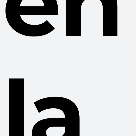
en
la