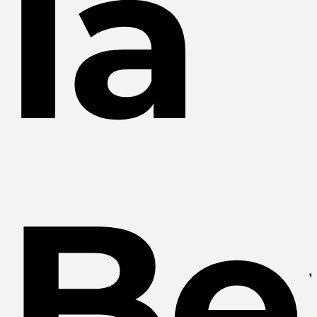
la
Be