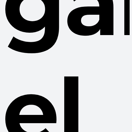
ga
el