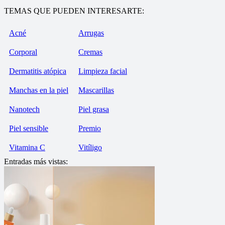
TEMAS QUE PUEDEN INTERESARTE:
Acné
Arrugas
Corporal
Cremas
Dermatitis atópica
Limpieza facial
Manchas en la piel
Mascarillas
Nanotech
Piel grasa
Piel sensible
Premio
Vitamina C
Vitíligo
Entradas más vistas: