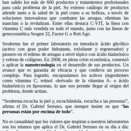
han salido los más de 600 productos y tratamientos profesionales
para cada problema de la piel. Su extenso catálogo de productos
atiende tanto a la salud de la piel como a su belleza, a través de
soluciones innovadoras que combaten las arrugas, eliminan las
manchas o la revitalizan. Entre ellas destaca C-VIT, la línea con
vitamina C más vendida en todo el mundo, junto con las líneas de
genocosmética Sesgen 32, Factor G o Reti Age.
Sesderma fue el primer laboratorio en introducir ácido glicólico
(activo con gran poder hidratante, exfoliante y regenerador) y
pionero en el relleno de arrugas a nivel tópico con ácido hialurónico
y esferas de colágeno. En 2008, en plena crisis económica, comenzó
a aplicar la
nanotecnología
en el desarrollo de sus productos. Un
avance que es garantía de eficacia y que conlleva un proceso
complejo. Para lograrlo, encapsulamos los activos (ingredientes
como vitamina C, retinol -derivado de la vitamina A- o ácido
hialurónico) en liposomas, lo que nos permite llegar al origen del
problema, donde actúan.
“Sesderma escucha la piel y, escuchándola, escucha a las personas”,
afirma el Dr. Gabriel Serrano, que siempre insiste en que “
las
personas están por encima de todo
”.
No es casualidad que los valores que inspiran a nuestros laboratorios
son los mismos que aplica el Dr. Gabriel Serrano en su día a día: