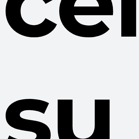
ce
su