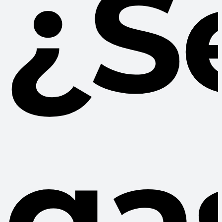
¿S
ga