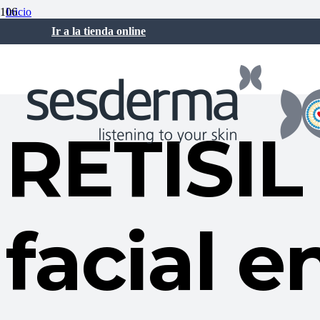
Inicio
Sesderma Noticias
Ir a la tienda online
RETISIL Mejor producto facial en los TELVA Beauty Awards
diciembre 15, 2023
RETISIL
facial e