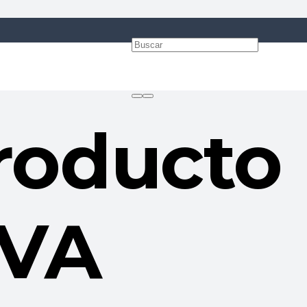
roducto
LVA