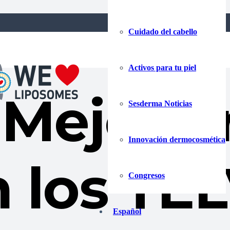
Cuidado del cabello
Activos para tu piel
 Mejor p
Sesderma Noticias
Innovación dermocosmética
n los TE
Congresos
Español