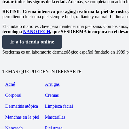
tratar todos los signos de la edad.
Además, se completa con ácido hial
RETISIL Crema intensiva pro-aging reafirma la piel de rostro, 
permitiendo lucir una piel siempre bella, radiante y natural. La línea
El cuidado diario es clave para mantener una piel sana. Con los años, 
tecnología
NANOTECH
, que SESDERMA incorpora en el desarrol
Ir a la tienda online
Sesderma es un laboratorio dermatológico español fundado en 1989 p
TEMAS QUE PUEDEN INTERESARTE:
Acné
Arrugas
Corporal
Cremas
Dermatitis atópica
Limpieza facial
Manchas en la piel
Mascarillas
Nanotech
Piel grasa