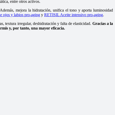
tica, entre otros activos.
Además, mejora la hidratación, unifica el tono y aporta luminosidad
ojos y labios pro-aging
y
RETISIL Aceite intensivo pro-aging
.
 textura irregular, deshidratación y falta de elasticidad.
Gracias a la
mis y, por tanto, una mayor eficacia.