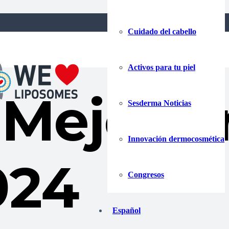
Cuidado del cabello
Activos para tu piel
 Mejor p
Sesderma Noticias
Innovación dermocosmética
024
Congresos
Español