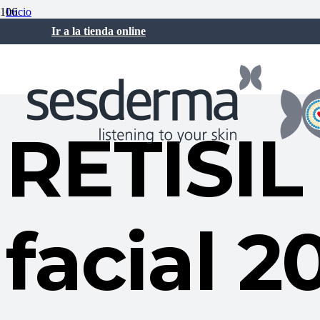
Inicio
Sesderma Noticias
Ir a la tienda online
RETISIL Mejor producto facial 2024
abril 5, 2024
RETISIL
facial 2