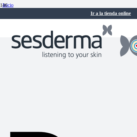
Inicio
Rutinas de belleza
Ir a la tienda online
Rescatamos al exfoliante facial: cómo, cuándo y por qué
mayo 2, 2017
No hay comentarios