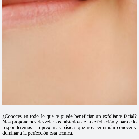
¿Conoces en todo lo que te puede beneficiar un exfoliante facial?
Nos proponemos desvelar los misterios de la exfoliación y para ello
responderemos a 6 preguntas básicas que nos permitirán conocer y
dominar a la perfección esta técnica.