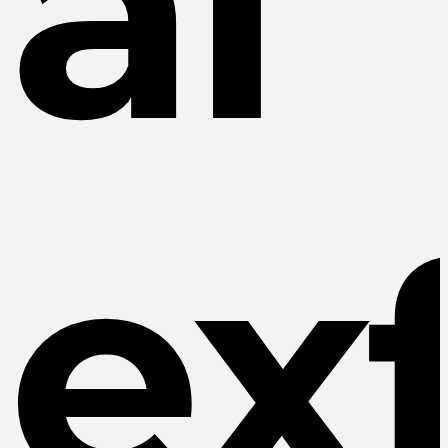
al
ex