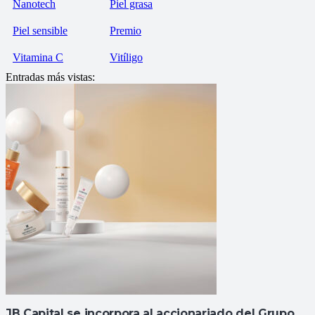
Nanotech
Piel grasa
Piel sensible
Premio
Vitamina C
Vitíligo
Entradas más vistas:
JB Capital se incorpora al accionariado del Grupo