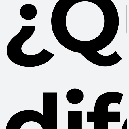
¿Q
di