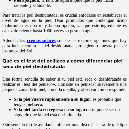
Piel apagada:
la falta de agua impide que la piel luzca
radiante y saludable.
Para tratar la piel deshidratada, es crucial enfocarse en restablecer el
nivel de agua en la piel. Usar productos que contengan ácido
hialurónico es una muy buena opción, ya que este ingrediente es
capaz de retener hasta 1000 veces su peso en agua.
Además, las
cremas solares
son de las mejores opciones que hay
para luchar contra la piel deshidratada, protegiendo nuestra piel de
los rayos del Sol.
Qué es el test del pellizco y cómo diferenciar piel
seca de piel deshidratada
Una forma sencilla de saber si tu piel está seca o deshidratada es
realizar el «test del pellizco». Consiste en pellizcar suavemente una
pequeña zona de tu piel, como la mejilla, y observar cómo responde:
Si la piel vuelve rápidamente a su lugar:
es probable que
tengas piel seca.
Si la piel tarda en regresar a su lugar:
esto puede ser un
signo de que la piel está deshidratada.
Este sencillo test te ayudará a obtener una idea más clara de qué tipo