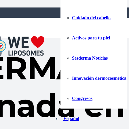
Cuidado del cabello
Activos para tu piel
ERMA
Sesderma Noticias
Innovación dermocosmética
nada en 
Congresos
Español