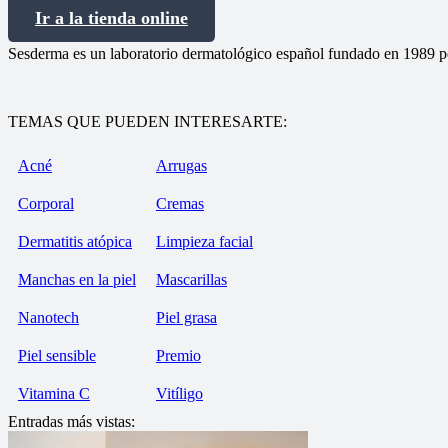
Ir a la tienda online
Sesderma es un laboratorio dermatológico español fundado en 1989 p
TEMAS QUE PUEDEN INTERESARTE:
Acné
Arrugas
Corporal
Cremas
Dermatitis atópica
Limpieza facial
Manchas en la piel
Mascarillas
Nanotech
Piel grasa
Piel sensible
Premio
Vitamina C
Vitíligo
Entradas más vistas: