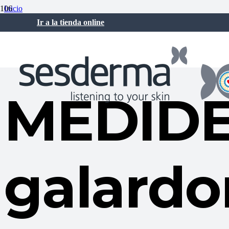
Inicio
Sesderma Noticias
Ir a la tienda online
MEDIDERMA galardonada en los Greek Medical Beauty Awards
julio 21, 2023
MEDID
galardo