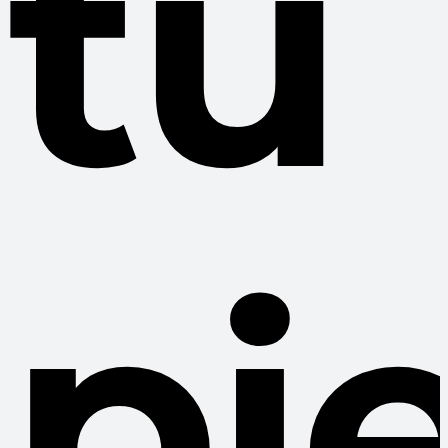
tu
pie