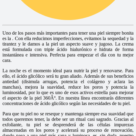
Uno de los pasos más importantes para tener una piel siempre bonita
es la
. Con ella reducimos imperfecciones, evitamos la sequedad y la
tirantez y le damos a la piel un aspecto suave y jugoso. La crema
está formulada con triple ácido hialurónico e hidrata de forma
instantánea e intensiva. Perfecta para empezar el dí­a con tu mejor
cara.
La noche es el momento ideal para nutrir la piel y renovarse. Para
ello, el ácido glicólico será tu gran aliado. Además de sus beneficios
antiedad (disimula arrugas, potencia el colágeno y aclara las
manchas), mejora la suavidad, reduce los poros y potencia la
luminosidad, por lo que es uno de esos activos estrella para mejorar
el aspecto de la piel 360Âº. En nuestra lí­nea
encontrarás diferentes
concentraciones de ácido glicólico según las necesidades de tu piel.
Para que tu piel no se reseque y mantenga siempre esa suavidad que
todos queremos tener, la
debe ser un ritual casi sagrado. Gracias al
exfoliante, tu piel se desprenderá de las células impurezas
almacenadas en los poros y acelerará su proceso de renovación,
dando paso a una piel más sana y luminosa.
es, sin duda, nuestro