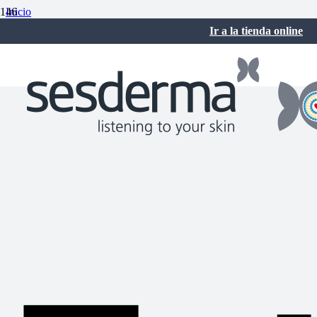
Inicio
Innovación dermocosmética
Ir a la tienda online
Estas son las cremas que cambiarán tu piel en otoño
octubre 4, 2018
No hay comentarios