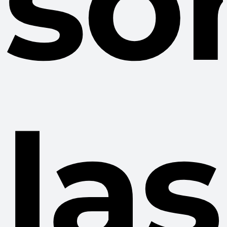
so
las