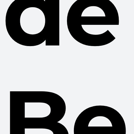
de
Be