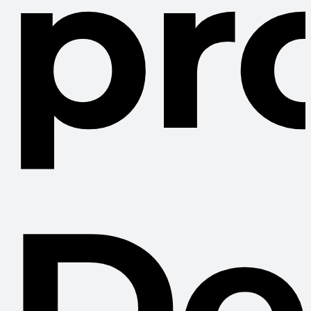
pr
De