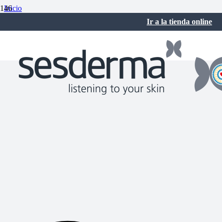
Inicio
Sesderma Noticias
Ir a la tienda online
C-VIT Radiance fluido luminoso, mejor producto Dermocosmético
en los V Premios de Belleza Mujer Hoy
octubre 21, 2016
No hay comentarios