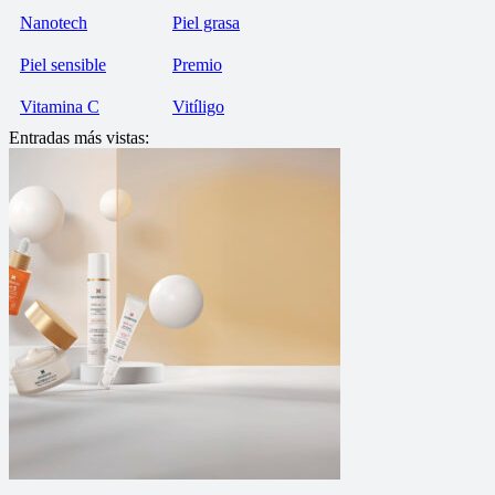
Nanotech
Piel grasa
Piel sensible
Premio
Vitamina C
Vitíligo
Entradas más vistas: