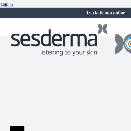
Inicio
Rutinas de belleza
Ir a la tienda online
Luce una piel radiante estas fiestas
diciembre 16, 2024
No hay comentarios