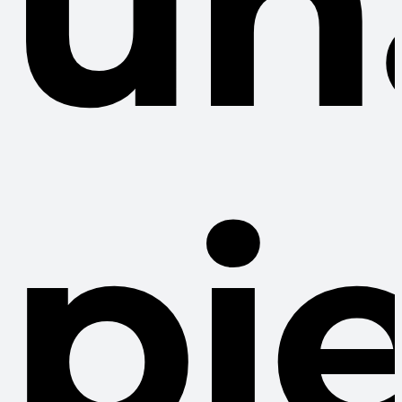
un
pie