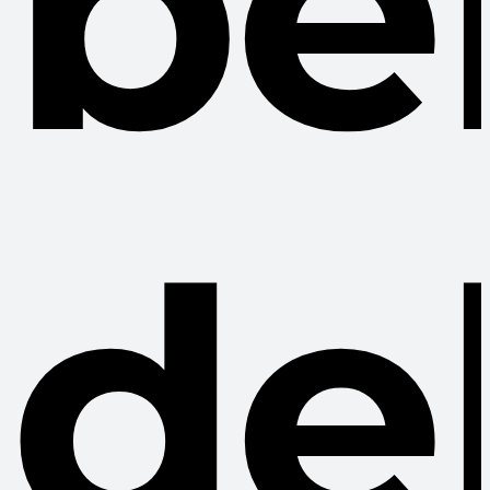
be
de