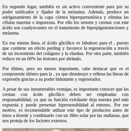
En segundo lugar, también es un activo conveniente para
por su
poder unificador y fijador de la melanina. Además, produce un
adelgazamiento de la capa córnea hiperquerastósica y elimina las
células muertas e impurezas. Por ello los serums y cremas con este
ácido son coadyuvantes en el tratamiento de hiperpigmentaciones y
melasma.
En esa misma línea, el ácido glicólico es fabuloso para el
, puesto
que contiene un efecto peeling y favorece la regeneración a través
de un incremento del colágeno y la elastina. Por otra parte, también
reduce en un 60% las lesiones por afeitado.
Por último, pero no menos importante, cabe destacar que es el
componente idóneo para la
, ya que disminuye y rellena las líneas de
expresión gracias a su poder hidratante y regenerador.
A pesar de sus innumerables ventajas, es importante conocer que las
cremas con ácido glicólico deben ser empleadas con
responsabilidad, ya que su función exfoliante deja nuestra piel más
expuesta y puede presentar hipersensiblidad al entorno. Por ese
motivo, es recomendable utilizar este tipo de productos antes de
irnos a dormir y combinarlo con un filtro solar por las mañanas, que
nos proteja de los factores externos.