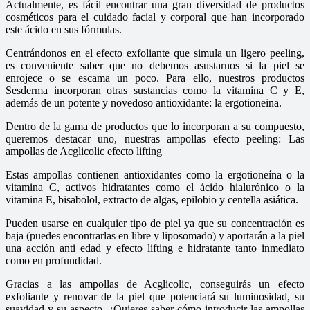
Actualmente, es fácil encontrar una gran diversidad de productos
cosméticos para el cuidado facial y corporal que han incorporado
este ácido en sus fórmulas.
Centrándonos en el efecto exfoliante que simula un ligero peeling,
es conveniente saber que no debemos asustarnos si la piel se
enrojece o se escama un poco. Para ello, nuestros productos
Sesderma incorporan otras sustancias como la vitamina C y E,
además de un potente y novedoso antioxidante: la ergotioneina.
Dentro de la gama de productos que lo incorporan a su compuesto,
queremos destacar uno, nuestras ampollas efecto peeling: Las
ampollas de Acglicolic efecto lifting
Estas ampollas contienen antioxidantes como la ergotioneína o la
vitamina C, activos hidratantes como el ácido hialurónico o la
vitamina E, bisabolol, extracto de algas, epilobio y centella asiática.
Pueden usarse en cualquier tipo de piel ya que su concentración es
baja (puedes encontrarlas en
libre y liposomado) y aportarán a la piel
una acción anti edad y efecto lifting e hidratante tanto inmediato
como en profundidad.
Gracias a las ampollas de Acglicolic, conseguirás un efecto
exfoliante y renovar de la piel que potenciará su luminosidad, su
suavidad y su aspecto. ¿Quieres saber cómo introducir las ampollas