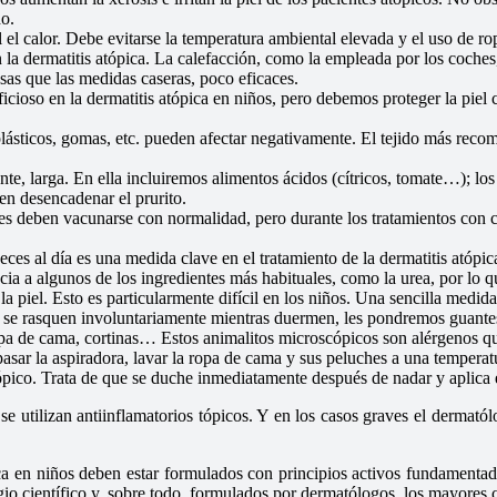
o.
l el calor. Debe evitarse la temperatura ambiental elevada y el uso de ro
 la dermatitis atópica. La calefacción, como la empleada por los coches
as que las medidas caseras, poco eficaces.
icioso en la dermatitis atópica en niños, pero debemos proteger la piel
plásticos, gomas, etc. pueden afectar negativamente. El tejido más rec
nte, larga. En ella incluiremos alimentos ácidos (cítricos, tomate…); los
en desencadenar el prurito.
res deben vacunarse con normalidad, pero durante los tratamientos con 
eces al día es una medida clave en el tratamiento de la dermatitis atóp
ia a algunos de los ingredientes más habituales, como la urea, por lo 
la piel. Esto es particularmente difícil en los niños. Una sencilla medi
que se rasquen involuntariamente mientras duermen, les pondremos guant
ropa de cama, cortinas… Estos animalitos microscópicos son alérgenos q
 pasar la aspiradora, lavar la ropa de cama y sus peluches a una temper
pico. Trata de que se duche inmediatamente después de nadar y aplica 
se utilizan antiinflamatorios tópicos. Y en los casos graves el dermató
ca en niños deben estar formulados con principios activos fundamentad
igio científico y, sobre todo, formulados por dermatólogos, los mayore