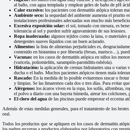
al baño, con agua templada y emplear geles de baño de pH ácid
Calor excesivo:
los pacientes con dermatitis atópica toleran ma
Ambiente seco:
la sequedad del ambiente aumenta el prurito en
instalaciones profesionales adecuadas son mucho más beneficios
Excesiva exposición solar:
el sol, tomado con mesura, es benef
tolerancia al sol y pueden sufrir agravamiento de sus lesiones.
Ropa inadecuada:
algunos tejidos como la lana, o materiales 
detergentes suaves líquidos con un buen aclarado.
Alimentos:
la lista de alimentas perjudiciales es, desgraciadame
contenido en histamina o por liberarla (fresas, marisco…), pued
Vacunas:
en los casos de dermatitis atópica en niños los meno
(varicela, poliomielitis, sarampión-parotiditis-rubéola).
Hidratación:
la aplicación de cremas hidratantes una o varias v
ducha o el baño. Muchos pacientes atópicos tienen mala toleranc
Rascado:
En la medida de lo posible evitaremos rascar o frotar 
y limpias. Se las limaremos cada dos o tres días. Para evitar 
Alérgenos:
los ácaros viven en la ropa, los sofás, alfombras, 
el polvo a diario con una bayeta húmeda, airear los colchones,
El cloro del agua
de las piscinas puede empeorar el eccema ató
Además de estas medidas generales, para el tratamiento de los brotes 
oral.
Todos los productos que se apliquen en los casos de dermatitis atópi
los padres recurran a productos elaborados por laboratorios con prest