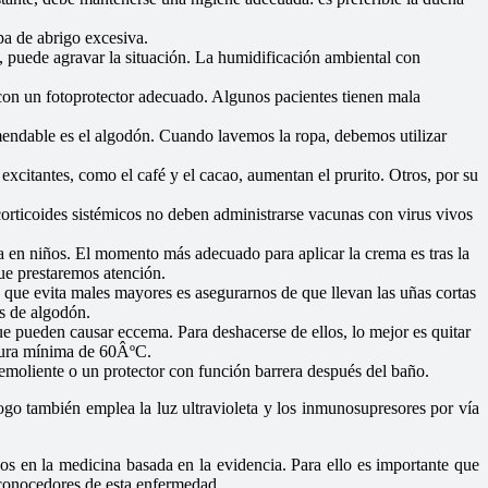
pa de abrigo excesiva.
, puede agravar la situación. La humidificación ambiental con
 con un fotoprotector adecuado. Algunos pacientes tienen mala
omendable es el algodón. Cuando lavemos la ropa, debemos utilizar
 excitantes, como el café y el cacao, aumentan el prurito. Otros, por su
corticoides sistémicos no deben administrarse vacunas con virus vivos
ica en niños. El momento más adecuado para aplicar la crema es tras la
que prestaremos atención.
da que evita males mayores es asegurarnos de que llevan las uñas cortas
es de algodón.
ue pueden causar eccema. Para deshacerse de ellos, lo mejor es quitar
atura mínima de 60ÂºC.
emoliente o un protector con función barrera después del baño.
logo también emplea la luz ultravioleta y los inmunosupresores por vía
os en la medicina basada en la evidencia. Para ello es importante que
s conocedores de esta enfermedad.