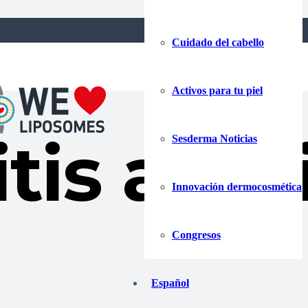
Cuidado del cabello
Activos para tu piel
tis atóp
Sesderma Noticias
Innovación dermocosmética
Congresos
Español