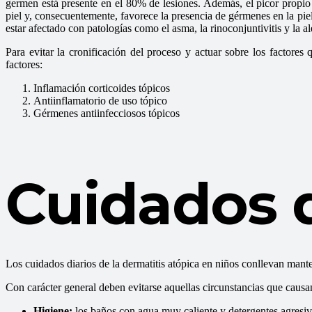
germen está presente en el 80% de lesiones. Además, el picor propio d
piel y, consecuentemente, favorece la presencia de gérmenes en la piel
estar afectado con patologías como el asma, la rinoconjuntivitis y la a
Para evitar la cronificación del proceso y actuar sobre los factor
factores:
Inflamación corticoides tópicos
Antiinflamatorio de uso tópico
Gérmenes antiinfecciosos tópicos
Cuidados d
Los cuidados diarios de la dermatitis atópica en niños conllevan mante
Con carácter general deben evitarse aquellas circunstancias que causan
Higiene:
los baños con agua muy caliente y detergentes agresivo