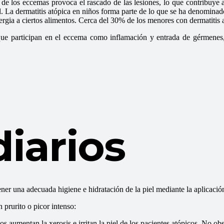
e los eccemas provoca el rascado de las lesiones, lo que contribuye a 
. La dermatitis atópica en niños forma parte de lo que se ha denominado
lergia a ciertos alimentos. Cerca del 30% de los menores con dermatitis 
es que participan en el eccema como inflamación y entrada de gérmenes
iarios
ner una adecuada higiene e hidratación de la piel mediante la aplicació
 prurito o picor intenso:
s aumentan la xerosis e irritan la piel de los pacientes atópicos. No ob