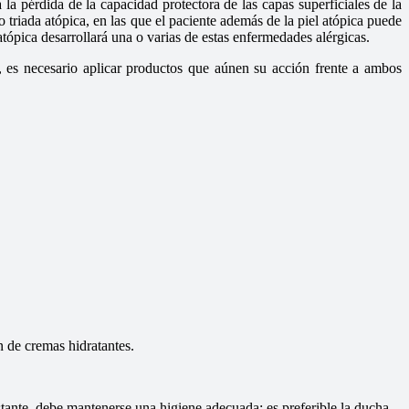
la pérdida de la capacidad protectora de las capas superficiales de la
 triada atópica, en las que el paciente además de la piel atópica puede
atópica desarrollará una o varias de estas enfermedades alérgicas.
, es necesario aplicar productos que aúnen su acción frente a ambos
n de cremas hidratantes.
stante, debe mantenerse una higiene adecuada: es preferible la ducha