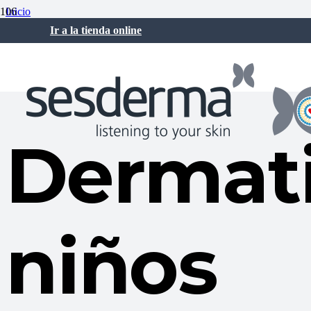
Inicio
Cuidados de la piel
Ir a la tienda online
Dermatitis atópica en niños
mayo 8, 2018
No hay comentarios
Dermati
niños