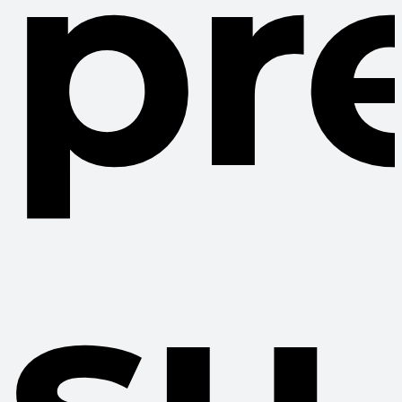
pr
su