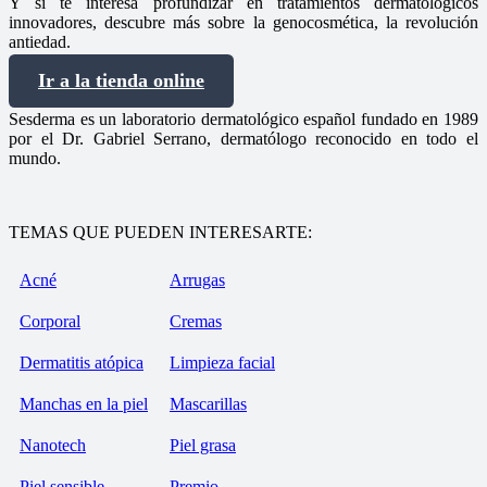
Y si te interesa profundizar en tratamientos dermatológicos
innovadores, descubre más sobre la genocosmética, la revolución
antiedad.
Ir a la tienda online
Sesderma es un laboratorio dermatológico español fundado en 1989
por el Dr. Gabriel Serrano, dermatólogo reconocido en todo el
mundo.
TEMAS QUE PUEDEN INTERESARTE:
Acné
Arrugas
Corporal
Cremas
Dermatitis atópica
Limpieza facial
Manchas en la piel
Mascarillas
Nanotech
Piel grasa
Piel sensible
Premio