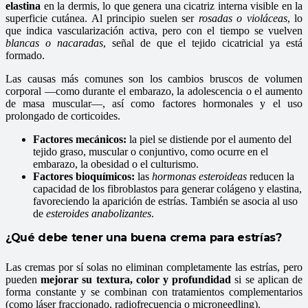
elastina
en la dermis, lo que genera una cicatriz interna visible en la
superficie cutánea. Al principio suelen ser
rosadas o violáceas
, lo
que indica vascularización activa, pero con el tiempo se vuelven
blancas o nacaradas
, señal de que el tejido cicatricial ya está
formado.
Las causas más comunes son los cambios bruscos de volumen
corporal —como durante el embarazo, la adolescencia o el aumento
de masa muscular—, así como factores hormonales y el uso
prolongado de corticoides.
Factores mecánicos:
la piel se distiende por el aumento del
tejido graso, muscular o conjuntivo, como ocurre en el
embarazo, la obesidad o el culturismo.
Factores bioquímicos:
las
hormonas esteroideas
reducen la
capacidad de los fibroblastos para generar colágeno y elastina,
favoreciendo la aparición de estrías. También se asocia al uso
de
esteroides anabolizantes
.
¿Qué debe tener una buena crema para estrías?
Las cremas por sí solas no eliminan completamente las estrías, pero
pueden
mejorar su textura, color y profundidad
si se aplican de
forma constante y se combinan con tratamientos complementarios
(como láser fraccionado, radiofrecuencia o microneedling).