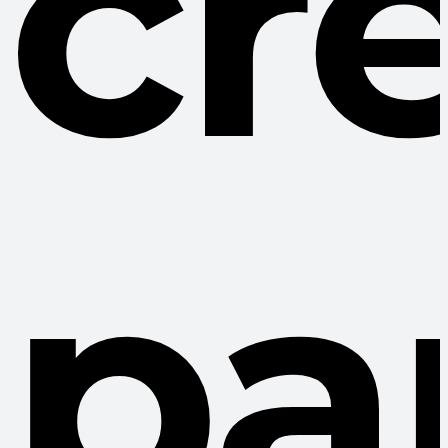
cr
pa