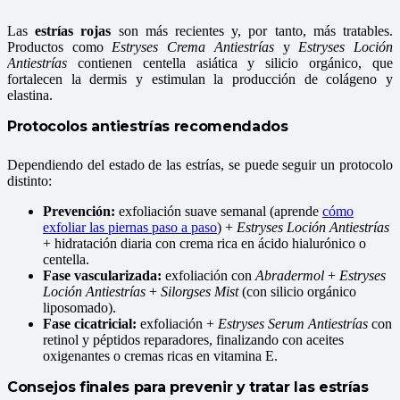
Las
estrías rojas
son más recientes y, por tanto, más tratables.
Productos como
Estryses Crema Antiestrías
y
Estryses Loción
Antiestrías
contienen centella asiática y silicio orgánico, que
fortalecen la dermis y estimulan la producción de colágeno y
elastina.
Protocolos antiestrías recomendados
Dependiendo del estado de las estrías, se puede seguir un protocolo
distinto:
Prevención:
exfoliación suave semanal (aprende
cómo
exfoliar las piernas paso a paso
) +
Estryses Loción Antiestrías
+ hidratación diaria con crema rica en ácido hialurónico o
centella.
Fase vascularizada:
exfoliación con
Abradermol
+
Estryses
Loción Antiestrías
+
Silorgses Mist
(con silicio orgánico
liposomado).
Fase cicatricial:
exfoliación +
Estryses Serum Antiestrías
con
retinol y péptidos reparadores, finalizando con aceites
oxigenantes o cremas ricas en vitamina E.
Consejos finales para prevenir y tratar las estrías