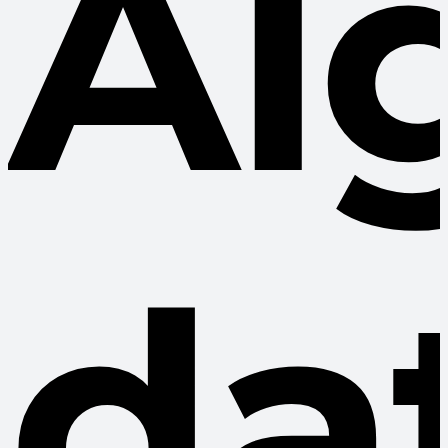
Al
da