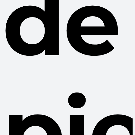
de
pie